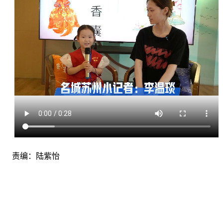
者
|
微
电
影
|
短
视
频
|
亲
子
游
|
责编：陆紫怡
小
记
者
文
苑