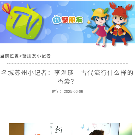
首 页
|
园
校
天
地
|
当前位置>蟹朋友小记者
少
儿
名城苏州小记者：李温琰 古代流行什么样的
资
香囊？
讯
|
时间： 2025-06-09
蟹
朋
友
小
记